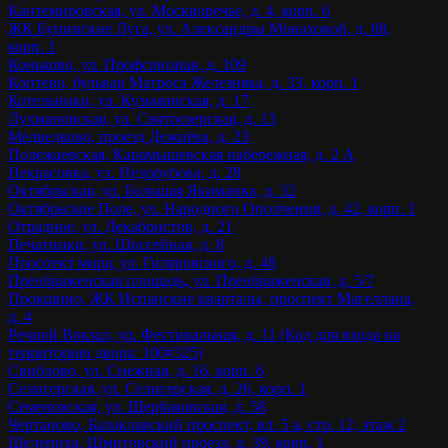
Кантемировская, ул. Москворечье, д. 4, корп. 6
ЖК Бунинские Луга, ул. Александры Монаховой, д. 88,
корп. 1
Коньково, ул. Профсоюзная, д. 109
Коптево, бульвар Матроса Железняка, д. 33, корп. 1
Котельники, ул. Кузьминская, д. 17
Лухмановская, ул. Святоозерская, д. 13
Медведково, проезд Дежнёва, д. 23
Полежаевская, Карамышевская набережная, д. 2 А
Некрасовка, ул. Недорубова, д. 28
Октябрьская, ул. Большая Якиманка, д. 32
Октябрьское Поле, ул. Народного Ополчения, д. 42, корп. 1
Отрадное, ул. Декабристов, д. 21
Печатники, ул. Шоссейная, д. 8
Проспект мира, ул. Гиляровского, д. 48
Преображенская площадь, ул. Преображенская, д. 5/7
Прокшино, ЖК Испанские кварталы, проспект Магеллана,
д. 4
Речной Вокзал, ул. Фестивальная, д. 11 (Код для входа на
территорию двора: 100#325)
Свиблово, ул. Снежная, д. 16, корп. 6
Селигерская, ул. Селигерская, д. 26, корп. 1
Семеновская, ул. Щербаковская, д. 58
Чертаново, Балаклавский проспект, вл. 5 а, стр. 12, этаж 2
Шелепиха, Шмитовский проезд, д. 39, корп. 1