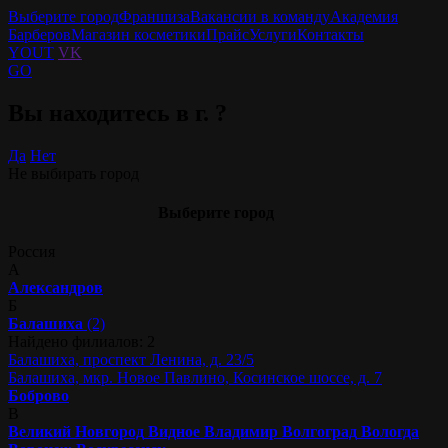
Выберите город
Франшиза
Вакансии в команду
Академия
Барберов
Магазин косметики
Прайс
Услуги
Контакты
YOUT
VK
GO
Вы находитесь в г.
?
Да
Нет
Не выбирать город
Выберите город
Россия
А
Александров
Б
Балашиха
(2)
Найдено филиалов: 2
Балашиха, проспект Ленина, д. 23/5
Балашиха, мкр. Новое Павлино, Косинское шоссе, д. 7
Боброво
В
Великий Новгород
Видное
Владимир
Волгоград
Вологда