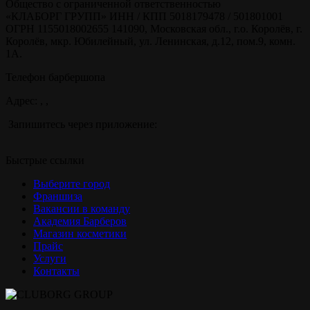
Общество с ограниченной ответственностью
«КЛАБОРГ ГРУПП» ИНН / КПП 5018179478 / 501801001
ОГРН 1155018002655 141090, Московская обл., г.о. Королёв, г.
Королёв, мкр. Юбилейный, ул. Ленинская, д.12, пом.9, комн.
1А.
Телефон барбершопа
Адрес: , ,
Запишитесь через приложение:
Быстрые ссылки
Выберите город
Франшиза
Вакансии в команду
Академия Барберов
Магазин косметики
Прайс
Услуги
Контакты