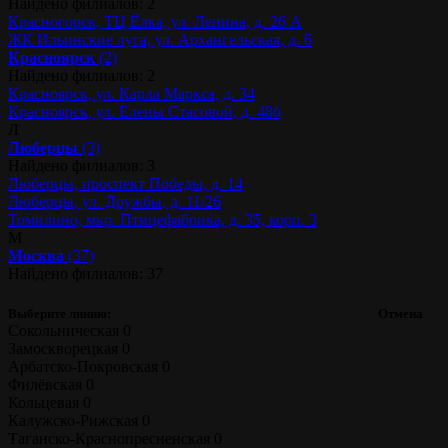
Найдено филиалов: 2
Красногорск, ТЦ Ёлка, ул. Ленина, д. 26 А
ЖК Ильинские луга, ул. Архангельская, д. 6
Красноярск
(2)
Найдено филиалов: 2
Красноярск, ул. Карла Маркса, д. 34
Красноярск, ул. Елены Стасовой, д. 48б
Л
Люберцы
(3)
Найдено филиалов: 3
Люберцы, проспект Победы, д. 14
Люберцы, ул. Дружбы, д. 11/26
Томилино, мкр. Птицефабрика, д. 35, корп. 3
М
Москва
(37)
Найдено филиалов: 37
Выберите линию:
Отмена
Сокольническая
0
Замоскворецкая
0
Арбатско-Покровская
0
Филёвская
0
Кольцевая
0
Калужско-Рижская
0
Таганско-Краснопресненская
0