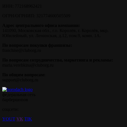
ИНН:
772168962421
ОГРН/ОГРНИП:
321774600505509
Адрес центрального офиса компании:
141090, Московская обл., г.о. Королёв, г. Королёв, мкр.
Юбилейный, ул. Ленинская, д.12, пом.9, комн. 1А.
По вопросам покупки франшизы:
franchise@cluborg.ru
По вопросам сотрудничества, маркетинга и рекламы:
maria.verebkina@cluborg.ru
По общим вопросам:
support@cluborg.ru
федеральная сеть
барбершопов
соцсети:
YOUT
VK
TIK