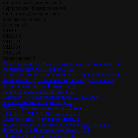
Калининско-Солнцевская
0
Серпуховско-Тимирязевская
0
Люблинско-Дмитровская
0
Большая кольцевая
0
Бутовская
0
МЦК
0
МЦД-1
0
МЦД-2
0
МЦД-3
0
МЦД-4
0
Некрасовская
0
Авиамоторная, ул. Красноказарменная, д. 14 А, корп. 6
Автозаводская, ул. Сайкина, д. 21
Алексеевская, ул. Годовикова, д. 11, корп. 5 (ЖК iLove)
Бабушкинская, ул. Лётчика Бабушкина, д. 39, корп. 3
Багратионовская, ул. Барклая, д. 12
Царицыно, ул. Бирюлевская, д. 43
Борисово, ул. Борисовские пруды, д. 18, корп. 1
Братиславская, ул. Перерва, д. 41
ВДНХ, Ярославское шоссе, д. 12, корп. 2
ТРК Вегас, МКАД, 24-й километр, 1
Волоколамская, Пятницкое шоссе, д. 7
Владыкино, Нововладыкинский проезд, д. 1, корп. 2
Жулебино, 3-е Почтовое отделение, д. 76
Щелковская, ул. 3-я Парковая, д. 61