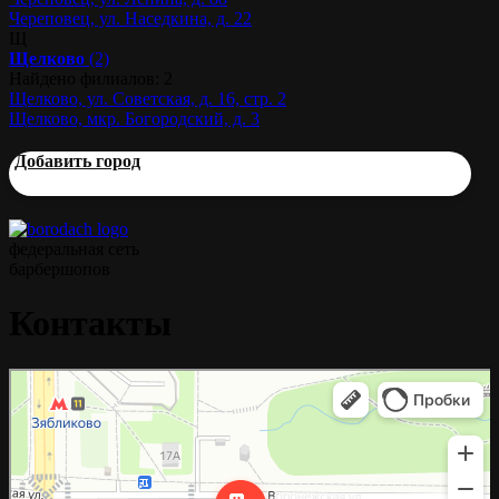
Череповец, ул. Наседкина, д. 22
Щ
Щелково
(2)
Найдено филиалов: 2
Щелково, ул. Советская, д. 16, стр. 2
Щелково, мкр. Богородский, д. 3
Добавить город
федеральная сеть
барбершопов
Контакты