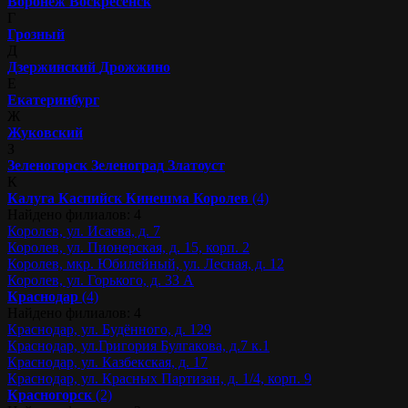
Воронеж
Воскресенск
Г
Грозный
Д
Дзержинский
Дрожжино
Е
Екатеринбург
Ж
Жуковский
З
Зеленогорск
Зеленоград
Златоуст
К
Калуга
Каспийск
Кинешма
Королев
(4)
Найдено филиалов: 4
Королев, ул. Исаева, д. 7
Королев, ул. Пионерская, д. 15, корп. 2
Королев, мкр. Юбилейный, ул. Лесная, д. 12
Королев, ул. Горького, д. 33 А
Краснодар
(4)
Найдено филиалов: 4
Краснодар, ул. Будённого, д. 129
Краснодар, ул.Григория Булгакова, д.7 к.1
Краснодар, ул. Казбекская, д. 17
Краснодар, ул. Красных Партизан, д. 1/4, корп. 9
Красногорск
(2)